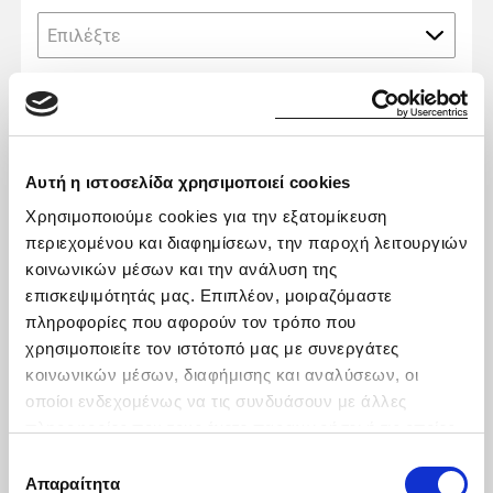
Επιλέξτε
Μήνυμα
Αυτή η ιστοσελίδα χρησιμοποιεί cookies
Χρησιμοποιούμε cookies για την εξατομίκευση
περιεχομένου και διαφημίσεων, την παροχή λειτουργιών
κοινωνικών μέσων και την ανάλυση της
Δηλώνω ότι:
επισκεψιμότητάς μας. Επιπλέον, μοιραζόμαστε
πληροφορίες που αφορούν τον τρόπο που
Συμφωνώ ότι η εταιρεία Karenta A.E. μπορεί
χρησιμοποιείτε τον ιστότοπό μας με συνεργάτες
να χρησιμοποιεί τα ανωτέρω προσωπικά μου
κοινωνικών μέσων, διαφήμισης και αναλύσεων, οι
δεδομένα για να επικοινωνεί μαζί μου για την
οποίοι ενδεχομένως να τις συνδυάσουν με άλλες
προώθηση πρόσθετων προϊόντων ή/και υπηρεσιών
πληροφορίες που τους έχετε παραχωρήσει ή τις οποίες
που παρέχει.
έχουν συλλέξει σε σχέση με την από μέρους σας χρήση
Επιλογή
των υπηρεσιών τους.
Έχω ενημερωθεί για την επεξεργασία των
Απαραίτητα
συγκατάθεσης