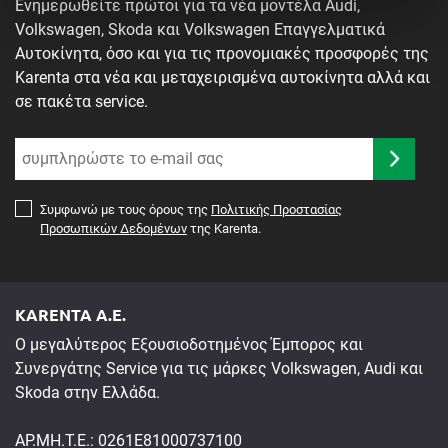
Ενημερωθείτε πρώτοι για τα νέα μοντέλα Audi,
ραντεβού.
Volkswagen, Skoda και Volkswagen Επαγγελματικά
Αυτοκίνητα, όσο και για τις προνομιακές προσφορές της
Karenta στα νέα και μεταχειρισμένα αυτοκίνητα αλλά και
σε πακέτα service.
Συμφωνώ με τους όρους της
Πολιτικής Προστασίας
Προσωπικών Δεδομένων
της Karenta.
KARENTA A.E.
Ο μεγαλύτερος Εξουσιοδοτημένος Έμπορος και
Συνεργάτης Service για τις μάρκες Volkswagen, Audi και
Skoda στην Ελλάδα.
ΑΡ.ΜΗ.Τ.Ε.: 0261E81000737100