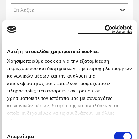
Επιλέξτε
Μήνυμα
Αυτή η ιστοσελίδα χρησιμοποιεί cookies
Χρησιμοποιούμε cookies για την εξατομίκευση
περιεχομένου και διαφημίσεων, την παροχή λειτουργιών
κοινωνικών μέσων και την ανάλυση της
Δηλώνω ότι:
επισκεψιμότητάς μας. Επιπλέον, μοιραζόμαστε
πληροφορίες που αφορούν τον τρόπο που
Συμφωνώ ότι η εταιρεία Karenta A.E. μπορεί
χρησιμοποιείτε τον ιστότοπό μας με συνεργάτες
να χρησιμοποιεί τα ανωτέρω προσωπικά μου
κοινωνικών μέσων, διαφήμισης και αναλύσεων, οι
δεδομένα για να επικοινωνεί μαζί μου για την
οποίοι ενδεχομένως να τις συνδυάσουν με άλλες
προώθηση πρόσθετων προϊόντων ή/και υπηρεσιών
πληροφορίες που τους έχετε παραχωρήσει ή τις οποίες
που παρέχει.
έχουν συλλέξει σε σχέση με την από μέρους σας χρήση
Επιλογή
των υπηρεσιών τους.
Έχω ενημερωθεί για την επεξεργασία των
Απαραίτητα
συγκατάθεσης