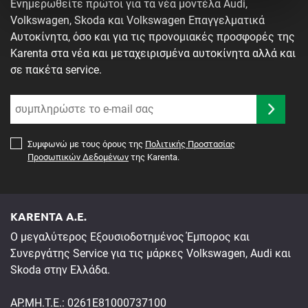
Ενημερωθείτε πρώτοι για τα νέα μοντέλα Audi,
ραντεβού.
Volkswagen, Skoda και Volkswagen Επαγγελματικά
Αυτοκίνητα, όσο και για τις προνομιακές προσφορές της
Karenta στα νέα και μεταχειρισμένα αυτοκίνητα αλλά και
σε πακέτα service.
Συμφωνώ με τους όρους της
Πολιτικής Προστασίας
Προσωπικών Δεδομένων
της Karenta.
KARENTA A.E.
Ο μεγαλύτερος Εξουσιοδοτημένος Έμπορος και
Συνεργάτης Service για τις μάρκες Volkswagen, Audi και
Skoda στην Ελλάδα.
ΑΡ.ΜΗ.Τ.Ε.: 0261E81000737100