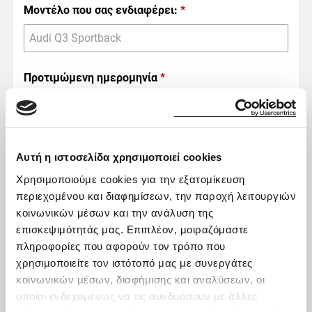
Μοντέλο που σας ενδιαφέρει:
*
Προτιμώμενη ημερομηνία
*
Μήνυμα
Αυτή η ιστοσελίδα χρησιμοποιεί cookies
Χρησιμοποιούμε cookies για την εξατομίκευση
περιεχομένου και διαφημίσεων, την παροχή λειτουργιών
κοινωνικών μέσων και την ανάλυση της
επισκεψιμότητάς μας. Επιπλέον, μοιραζόμαστε
πληροφορίες που αφορούν τον τρόπο που
Δηλώνω ότι:
χρησιμοποιείτε τον ιστότοπό μας με συνεργάτες
κοινωνικών μέσων, διαφήμισης και αναλύσεων, οι
Συμφωνώ ότι η εταιρεία Karenta A.E. μπορεί
οποίοι ενδεχομένως να τις συνδυάσουν με άλλες
να χρησιμοποιεί τα ανωτέρω προσωπικά μου