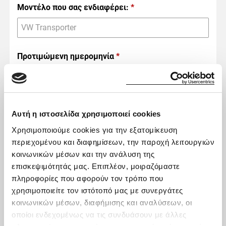
Μοντέλο που σας ενδιαφέρει:
*
Προτιμώμενη ημερομηνία
*
Μήνυμα
Αυτή η ιστοσελίδα χρησιμοποιεί cookies
Χρησιμοποιούμε cookies για την εξατομίκευση
περιεχομένου και διαφημίσεων, την παροχή λειτουργιών
κοινωνικών μέσων και την ανάλυση της
επισκεψιμότητάς μας. Επιπλέον, μοιραζόμαστε
πληροφορίες που αφορούν τον τρόπο που
Δηλώνω ότι:
χρησιμοποιείτε τον ιστότοπό μας με συνεργάτες
κοινωνικών μέσων, διαφήμισης και αναλύσεων, οι
Συμφωνώ ότι η εταιρεία Karenta A.E. μπορεί
οποίοι ενδεχομένως να τις συνδυάσουν με άλλες
να χρησιμοποιεί τα ανωτέρω προσωπικά μου