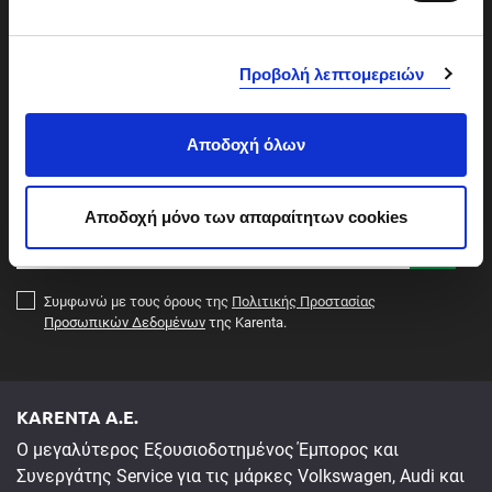
Εγγραφή στο Newsletter
Προβολή λεπτομερειών
Ενημερωθείτε πρώτοι για τα νέα μοντέλα Audi,
Volkswagen, Skoda και Volkswagen Επαγγελματικά
Αυτοκίνητα, όσο και για τις προνομιακές προσφορές της
Αποδοχή όλων
Karenta στα νέα και μεταχειρισμένα αυτοκίνητα αλλά και
σε πακέτα service.
Αποδοχή μόνο των απαραίτητων cookies
Συμφωνώ με τους όρους της
Πολιτικής Προστασίας
Προσωπικών Δεδομένων
της Karenta.
KARENTA A.E.
Ο μεγαλύτερος Εξουσιοδοτημένος Έμπορος και
Συνεργάτης Service για τις μάρκες Volkswagen, Audi και