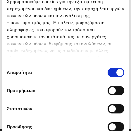
Χρησιμοποιούμε cookies για την εξατομίκευση
περιεχομένου και διαφημίσεων, την παροχή λειτουργιών
κοινωνικών μέσων και την ανάλυση της
επισκεψιμότητάς μας. Επιπλέον, μοιραζόμαστε
πληροφορίες που αφορούν τον τρόπο που
χρησιμοποιείτε τον ιστότοπό μας με συνεργάτες
κοινωνικών μέσων, διαφήμισης και αναλύσεων, οι
οποίοι ενδεχομένως να τις συνδυάσουν με άλλες
πληροφορίες που τους έχετε παραχωρήσει ή τις οποίες
έχουν συλλέξει σε σχέση με την από μέρους σας χρήση
Επιλογή
Γιατί μεταχειρισμένο από την Karenta
των υπηρεσιών τους.
Απαραίτητα
συγκατάθεσης
Επιλεγμένα αυτοκίνητα μετά από αυστηρό
έλεγχο σε 110 σημεία
Προτιμήσεων
Αυτοκίνητα με εγγύηση
Στατιστικών
Δυνατότητα επιστροφής εντός 30 ημερών
Προώθησης