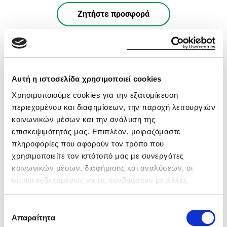
Ζητήστε προσφορά
Αυτή η ιστοσελίδα χρησιμοποιεί cookies
Χρησιμοποιούμε cookies για την εξατομίκευση
περιεχομένου και διαφημίσεων, την παροχή λειτουργιών
κοινωνικών μέσων και την ανάλυση της
επισκεψιμότητάς μας. Επιπλέον, μοιραζόμαστε
πληροφορίες που αφορούν τον τρόπο που
χρησιμοποιείτε τον ιστότοπό μας με συνεργάτες
κοινωνικών μέσων, διαφήμισης και αναλύσεων, οι
οποίοι ενδεχομένως να τις συνδυάσουν με άλλες
πληροφορίες που τους έχετε παραχωρήσει ή τις οποίες
έχουν συλλέξει σε σχέση με την από μέρους σας χρήση
Επιλογή
Audi Service
των υπηρεσιών τους.
Απαραίτητα
συγκατάθεσης