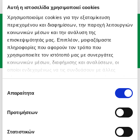
Αυτή η ιστοσελίδα χρησιμοποιεί cookies
Χρησιμοποιούμε cookies για την εξατομίκευση
περιεχομένου και διαφημίσεων, την παροχή λειτουργιών
Δείτε το δίκτυο καταστημάτων της
κοινωνικών μέσων και την ανάλυση της
Karenta
επισκεψιμότητάς μας. Επιπλέον, μοιραζόμαστε
πληροφορίες που αφορούν τον τρόπο που
Βρείτε κατάστημα
χρησιμοποιείτε τον ιστότοπό μας με συνεργάτες
κοινωνικών μέσων, διαφήμισης και αναλύσεων, οι
οποίοι ενδεχομένως να τις συνδυάσουν με άλλες
πληροφορίες που τους έχετε παραχωρήσει ή τις οποίες
Η Φιλοσοφία μας
έχουν συλλέξει σε σχέση με την από μέρους σας χρήση
Επιλογή
Όραμά μας είναι να παρέχουμε στους πελάτες
των υπηρεσιών τους.
Απαραίτητα
συγκατάθεσης
μας
άριστες υπηρεσίες
,
καθολικά υψηλού επιπέδου
, σε
κάθε σημείο της αλυσίδας προσφοράς τους.
Προτιμήσεων
Οδηγός μας πάντα η
δική σας αξιολόγηση
, έτσι ώστε η
Karenta Α.Ε. να είναι η πρώτη επιλογή των αγοραστών
Στατιστικών
και των ιδιοκτητών αυτοκινήτων Volkswagen, Audi,