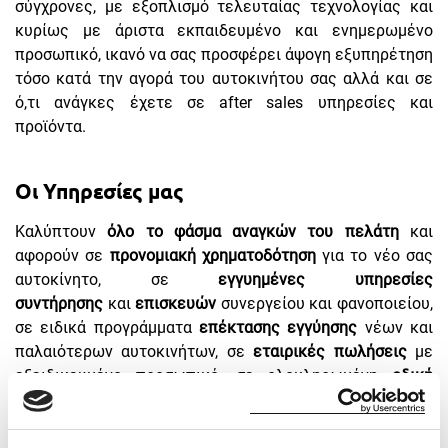
σύγχρονες, με εξοπλισμό τελευταίας τεχνολογίας και
κυρίως με άριστα εκπαιδευμένο και ενημερωμένο
προσωπικό, ικανό να σας προσφέρει άψογη εξυπηρέτηση
τόσο κατά την αγορά του αυτοκινήτου σας αλλά και σε
ό,τι ανάγκες έχετε σε after sales υπηρεσίες και
προϊόντα.
Οι Υπηρεσίες μας
Καλύπτουν
όλο το φάσμα αναγκών του πελάτη
και
αφορούν σε
προνομιακή χρηματοδότηση
για το νέο σας
αυτοκίνητο, σε
εγγυημένες υπηρεσίες
συντήρησης
και
επισκευών
συνεργείου και φανοποιείου,
σε ειδικά προγράμματα
επέκτασης εγγύησης
νέων και
παλαιότερων αυτοκινήτων, σε
εταιρικές πωλήσεις
με
εξειδικευμένο προσωπικό, σε ολοκληρωμένη
οδική
βοήθεια
, σε
προσεκτική επιλογή μεταχειρισμένων
αυτοκινήτων
και άλλα πολλά. Σας περιμένουμε να
μιλήσουμε για τις δικές σας ανάγκες.