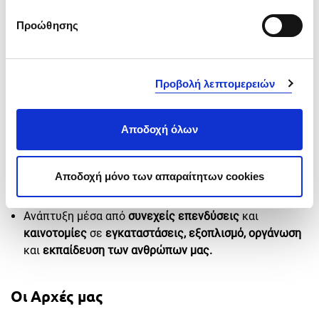
Skoda και Volkswagen Επαγγελματικών Οχημάτων.
Προώθησης
Η Στρατηγική μας
Προβολή λεπτομερειών
Επένδυση στη
συνεχή βελτίωση
και
αδιάκοπη
Αποδοχή όλων
αναβάθμιση
των προσφερόμενων υπηρεσιών μας,
τόσο πριν όσο και μετά την πώληση.
Πιστή εφαρμογή των αυστηρών προδιαγραφών και
Αποδοχή μόνο των απαραίτητων cookies
απαιτήσεων της Συνδετικής Πιστοποίησης του Ομίλου
VW Group.
Ανάπτυξη μέσα από
συνεχείς επενδύσεις
και
καινοτομίες
σε
εγκαταστάσεις, εξοπλισμό, οργάνωση
και
εκπαίδευση των ανθρώπων μας.
Οι Αρχές μας