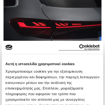
Αυτή η ιστοσελίδα χρησιμοποιεί cookies
Χρησιμοποιούμε cookies για την εξατομίκευση
Εσωτερικό των νέων Audi Q5 SUV & Q5
περιεχομένου και διαφημίσεων, την παροχή λειτουργιών
Sportback
κοινωνικών μέσων και την ανάλυση της
Μπαίνοντας στο αυτοκίνητο, η κυρτή πανοραμική οθόνη,
επισκεψιμότητάς μας. Επιπλέον, μοιραζόμαστε
δίνει την αίσθηση πως έχετε εισέλθει σε έναν νέο
πληροφορίες που αφορούν τον τρόπο που
ψηφιακό κόσμο. Ο ανοιχτός χώρος δημιουργεί αυτόματα
χρησιμοποιείτε τον ιστότοπό μας με συνεργάτες
την αίσθηση της άνεσης και επιτρέπει τη ρύθμιση των