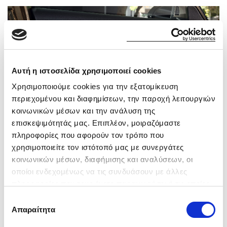
Αυτή η ιστοσελίδα χρησιμοποιεί cookies
Χρησιμοποιούμε cookies για την εξατομίκευση
περιεχομένου και διαφημίσεων, την παροχή λειτουργιών
κοινωνικών μέσων και την ανάλυση της
επισκεψιμότητάς μας. Επιπλέον, μοιραζόμαστε
πληροφορίες που αφορούν τον τρόπο που
χρησιμοποιείτε τον ιστότοπό μας με συνεργάτες
κοινωνικών μέσων, διαφήμισης και αναλύσεων, οι
οποίοι ενδεχομένως να τις συνδυάσουν με άλλες
πληροφορίες που τους έχετε παραχωρήσει ή τις οποίες
Φροντίζει για ξεκούραστες διαδρομές
έχουν συλλέξει σε σχέση με την από μέρους σας χρήση
Επιλογή
Το νέο ID.3 μπορεί, αν θέλετε, να σας κάνει και μασάζ.
των υπηρεσιών τους.
Απαραίτητα
συγκατάθεσης
Πέρα από τα άρτια υλικά από τα οποία είναι επενδυμένα