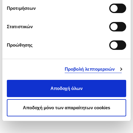
τα καθίσματα, μπορείτε να εξοπλίσετε το αυτοκίνητό
Προτιμήσεων
σας με ηλεκτρικά καθίσματα που διαθέτουν και
λειτουργία μασάζ.
Στατιστικών
Προώθησης
Προβολή λεπτομερειών
Αποδοχή όλων
Αποδοχή μόνο των απαραίτητων cookies