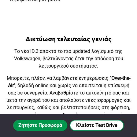
Δικτύωση τελευταίας γενιάς
Το νέο ID.3 αποκτά το πιο updated λογισμικό της
Volkswagen, βελτιώνοντας έτσι την απόδοση του
λειτουργικού συστήματος.
Μπορείτε, πλέον, να λαμβάνετε ενημερώσεις
"Over-the-
Air"
, δηλαδή online και χωρίς να απαιτείται η επίσκεψή
σας σε συνεργείο. Αναβαθμίστε το αυτοκίνητό σας και
μετά την αγορά του και απολαύστε νέες εφαρμογές και
λειτουργίες, καθώς και βελτιστοποιήσεις στη φόρτιση,
την αυτονομία και τη συνδεσιμότητα και μείνετε πάντα
updated με το νέο ID.3 σας!
Ζητήστε Προσφορά
Κλείστε Test Drive
Με την εφαρμογή
“Volkswagen”
για το Smartphone σας