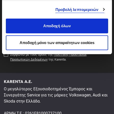
Ενημερωθείτε πρώτοι για τα νέα μοντέλα Audi,
σας το συντομότερο.
Volkswagen, Skoda και Volkswagen Επαγγελματικά
Προβολή λεπτομερειών
Αυτοκίνητα, όσο και για τις προνομιακές προσφορές της
Karenta στα νέα και μεταχειρισμένα αυτοκίνητα αλλά και
Αποδοχή όλων
σε πακέτα service.
Αποδοχή μόνο των απαραίτητων cookies
Συμφωνώ με τους όρους της
Πολιτικής Προστασίας
Προσωπικών Δεδομένων
της Karenta.
KARENTA A.E.
Ο μεγαλύτερος Εξουσιοδοτημένος Έμπορος και
Συνεργάτης Service για τις μάρκες Volkswagen, Audi και
Skoda στην Ελλάδα.
ΑΡ.ΜΗ.Τ.Ε.: 0261E81000737100